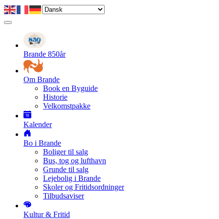
Gå
til
hovedindhold
Primær
navigation
Brande 850år
Om Brande
Book en Byguide
Historie
Velkomstpakke
Kalender
Bo i Brande
Boliger til salg
Bus, tog og lufthavn
Grunde til salg
Lejebolig i Brande
Skoler og Fritidsordninger
Tilbudsaviser
Kultur & Fritid