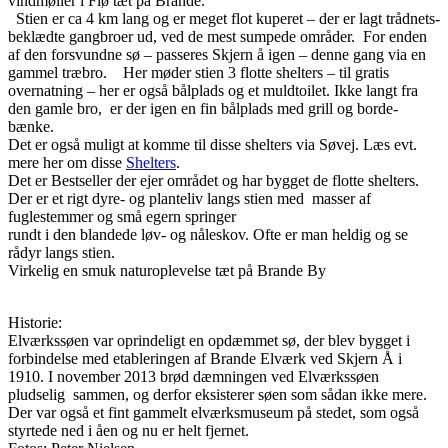
vindmøller i Flø tæt på Brande.
Stien er ca 4 km lang og er meget flot kuperet – der er lagt trådnets-
beklædte gangbroer ud, ved de mest sumpede områder. For enden
af den forsvundne sø – passeres Skjern å igen – denne gang via en
gammel træbro. Her møder stien 3 flotte shelters – til gratis
overnatning – her er også bålplads og et muldtoilet. Ikke langt fra
den gamle bro, er der igen en fin bålplads med grill og borde-
bænke.
Det er også muligt at komme til disse shelters via Søvej. Læs evt.
mere her om disse
Shelters
.
Det er Bestseller der ejer området og har bygget de flotte shelters.
Der er et rigt dyre- og planteliv langs stien med masser af
fuglestemmer og små egern springer
rundt i den blandede løv- og nåleskov. Ofte er man heldig og se
rådyr langs stien.
Virkelig en smuk naturoplevelse tæt på Brande By
Historie:
Elværkssøen var oprindeligt en opdæmmet sø, der blev bygget i
forbindelse med etableringen af Brande Elværk ved Skjern Å i
1910. I november 2013 brød dæmningen ved Elværkssøen
pludselig sammen, og derfor eksisterer søen som sådan ikke mere.
Der var også et fint gammelt elværksmuseum på stedet, som også
styrtede ned i åen og nu er helt fjernet.