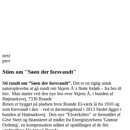
next
prev
Stien om "Søen der forsvandt"
Sti rundt om ”Søen der forsvandt”.
Det er en rigtig smuk
naturoplevelse at gå rundt om Skjern Å´s flotte forløb – fra bro til
bro. Man starter ved den nye bro over Skjern Å, i bunden af
Højmarksvej, 7330 Brande
Broen er bygget på pladsen hvor Brande El-værk lå fra 1910 og
som forsvandt i åen – ved et dæmningsbrud i 2013
Stedet ligger i
bunden af Højmarksvej. Den nye ”Elværksbro” er fremstillet af
Give Steel og finansieret af midler fra Energistyrelsens 'Grønne
Ordning', en kompensation udløst af opstillingen af de fire