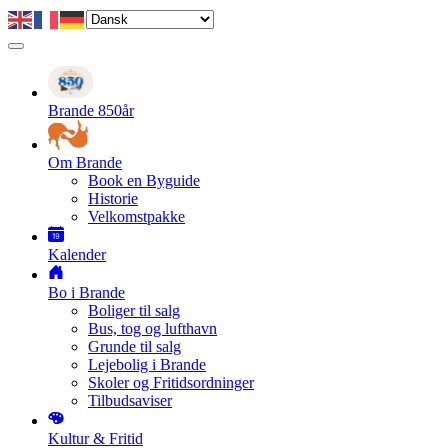
Gå
til
hovedindhold
Primær
navigation
Brande 850år
Om Brande
Book en Byguide
Historie
Velkomstpakke
Kalender
Bo i Brande
Boliger til salg
Bus, tog og lufthavn
Grunde til salg
Lejebolig i Brande
Skoler og Fritidsordninger
Tilbudsaviser
Kultur & Fritid