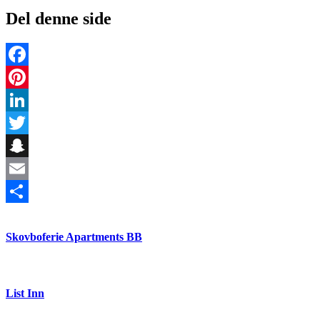
Del denne side
Facebook
Pinterest
LinkedIn
Twitter
Snapchat
Email
Share
Skovboferie Apartments BB
List Inn