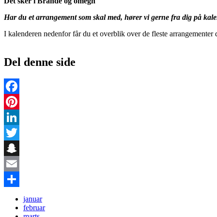
Det sker i​ Brande og omegn
Har du et arrangement som skal med, hører vi gerne fra dig på ka
I kalenderen nedenfor får du et overblik over de fleste arrangementer
Del denne side
Facebook
Pinterest
LinkedIn
Twitter
Snapchat
Email
Share
januar
februar
marts