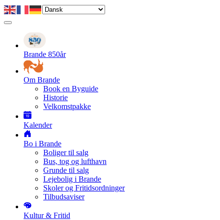
Gå
til
hovedindhold
Primær
navigation
Brande 850år
Om Brande
Book en Byguide
Historie
Velkomstpakke
Kalender
Bo i Brande
Boliger til salg
Bus, tog og lufthavn
Grunde til salg
Lejebolig i Brande
Skoler og Fritidsordninger
Tilbudsaviser
Kultur & Fritid