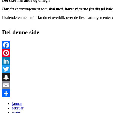
Det sker i​ Brande og omegn
Har du et arrangement som skal med, hører vi gerne fra dig på ka
I kalenderen nedenfor får du et overblik over de fleste arrangementer
Del denne side
Facebook
Pinterest
LinkedIn
Twitter
Snapchat
Email
Share
januar
februar
marts