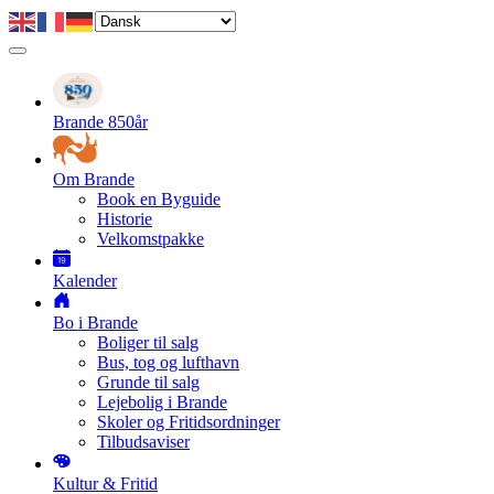
Gå
til
hovedindhold
Primær
navigation
Brande 850år
Om Brande
Book en Byguide
Historie
Velkomstpakke
Kalender
Bo i Brande
Boliger til salg
Bus, tog og lufthavn
Grunde til salg
Lejebolig i Brande
Skoler og Fritidsordninger
Tilbudsaviser
Kultur & Fritid