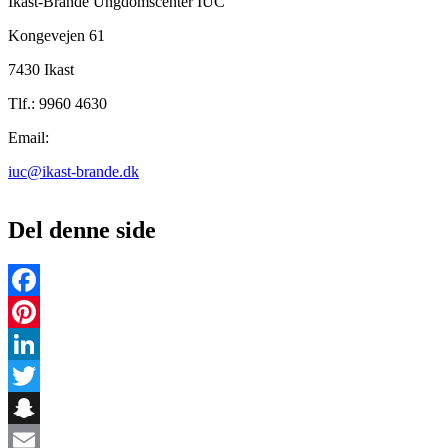
Ikast-Brande Ungdomscenter IUC
Kongevejen 61
7430 Ikast
Tlf.: 9960 4630
Email:
iuc@ikast-brande.dk
Del denne side
Facebook
Pinterest
LinkedIn
Twitter
Snapchat