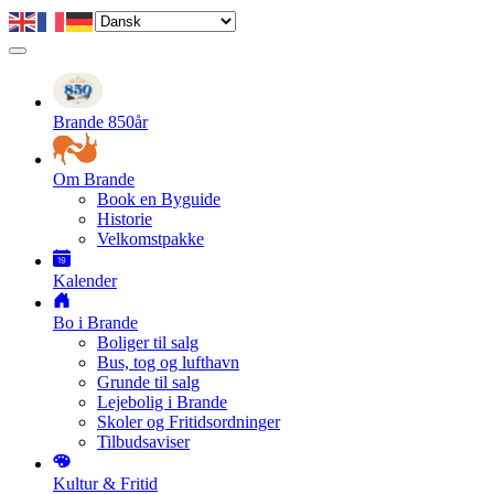
Gå
til
hovedindhold
Primær
navigation
Brande 850år
Om Brande
Book en Byguide
Historie
Velkomstpakke
Kalender
Bo i Brande
Boliger til salg
Bus, tog og lufthavn
Grunde til salg
Lejebolig i Brande
Skoler og Fritidsordninger
Tilbudsaviser
Kultur & Fritid